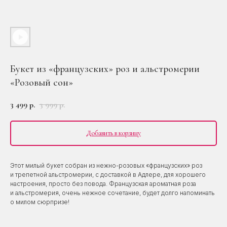
Букет из «французских» роз и альстромерии
«Розовый сон»
3 499
3 999
р.
р.
Добавить в корзину
Этот милый букет собран из нежно-розовых «французских» роз
и трепетной альстромерии, с доставкой в Адлере, для хорошего
настроения, просто без повода. Французская ароматная роза
и альстромерия, очень нежное сочетание, будет долго напоминать
о милом сюрпризе!