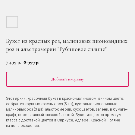
Букет из красных роз, малиновых пионовидных
роз и альстромерии "Рубиновое сияние"
7 499
8 999
р.
р.
Добавить в корзину
Этот яркий, красочный букет в красно-малиновом, винном цвете,
собран из крупных красных роз (5 шт), кустовых пионовидных
малиновых роз (3 шт), альстромерии, сухоцветов, зелени, в бумаге-
крафт, перевязанный атласной лентой. Букет из цветов премиум
класса с доставкой цветов в Сириусе, Адлере, Красной Поляне
на день рождения.