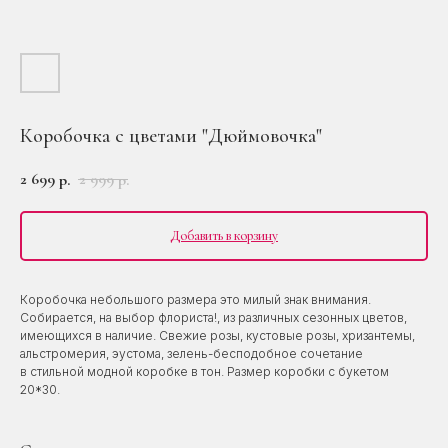
Коробочка с цветами "Дюймовочка"
2 699
2 999
р.
р.
Добавить в корзину
Коробочка небольшого размера это милый знак внимания.
Собирается, на выбор флориста!, из различных сезонных цветов,
имеющихся в наличие. Свежие розы, кустовые розы, хризантемы,
альстромерия, эустома, зелень-бесподобное сочетание
в стильной модной коробке в тон. Размер коробки с букетом
20*30.