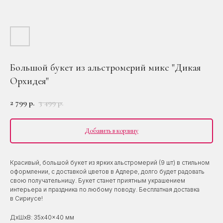
Большой букет из альстромерий микс "Дикая
Орхидея"
2 799
3 499
р.
р.
Добавить в корзину
Красивый, большой букет из ярких альстромерий (9 шт) в стильном
оформлении, с доставкой цветов в Адлере, долго будет радовать
свою получательницу. Букет станет приятным украшением
интерьера и праздника по любому поводу. Бесплатная доставка
в Сириусе!
ДxШxВ: 35x40x40 мм