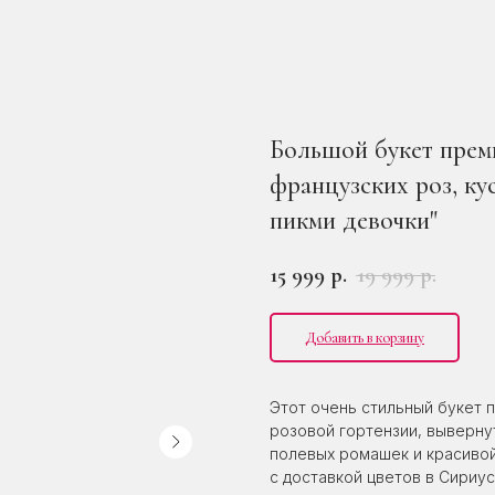
Большой букет преми
французских роз, ку
пикми девочки"
15 999
19 999
р.
р.
Добавить в корзину
Этот очень стильный букет 
розовой гортензии, вывернут
полевых ромашек и красивой
с доставкой цветов в Сириус