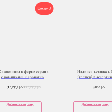
Шикарно!
Композиция в форме сердца
Надпись-вставка в 
с ромашками и ароматной
(топпер) в ассорти
клубникой "Вау, малышка!"
9 999
11 999
300
р.
р.
р.
Добавить в корзину
Добавить в корзину