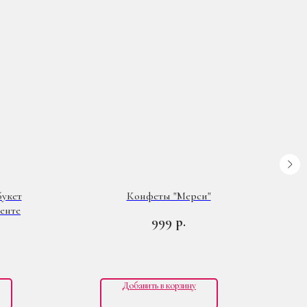
букет
Конфеты "Мерси"
менте
999
р.
Добавить в корзину